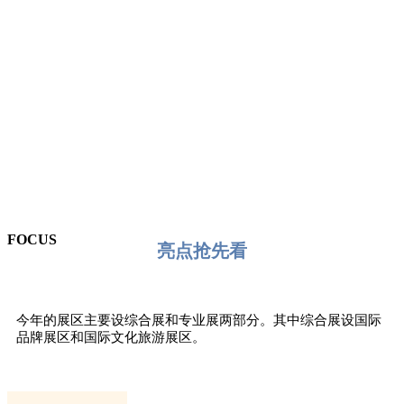
是“一带一路”建设的重要支撑平台和高起点推介粤港澳
大湾区、泛珠合作的亮丽名片。今年的海丝博览会延续
了去年的“一展一会”模式，邀请多个国家和地区，以及
泛珠三角区域的商协会及企业参展，进一步树立“做生
意，谈合作，到广东”的形象。
FOCUS
亮点抢先看
今年的展区主要设综合展和专业展两部分。其中综合展设国际
品牌展区和国际文化旅游展区。