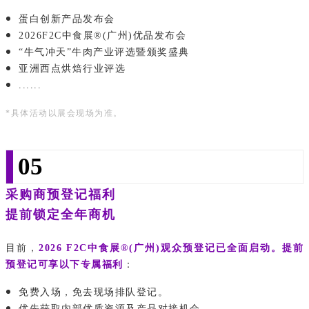
蛋白创新产品发布会
2026F2C中食展®(广州)优品发布会
“
牛气冲天
”牛肉产业评选
暨颁奖
盛典
亚洲西点烘焙行业评选
......
*具体活动以展会现场为准。
05
采购商预登记福利
提前锁定全年商机
目前，
2026 F2C
中食
展®(广州)观众预登记已全面启动。提前
预登记可享以下专属福利
：
免费入场，免去现场排队登记。
优先获取内部优质资源及产品对接机会。