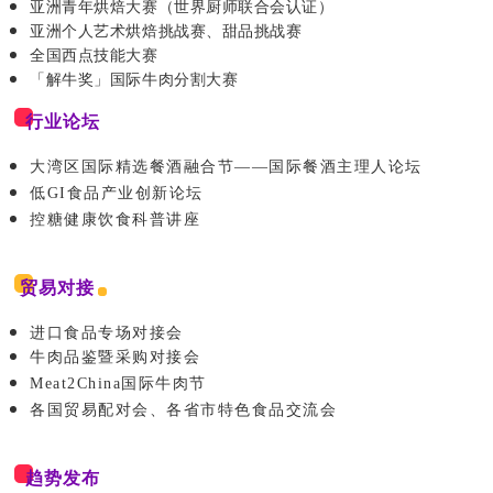
亚洲青年烘焙大赛（世界厨师联合会认证）
亚洲
个人艺术烘焙挑战赛、甜品挑战赛
全国西点技能大赛
「解牛奖」国际牛肉分割大赛
行业论
坛
大湾区国际精选餐酒融合节——国际餐酒主理人论坛
低GI食品产业创新论坛
控糖健康饮食科普讲座
贸易对接
进口食品专场对接会
牛肉品鉴暨采购对接会
Meat2China国际牛肉节
各国贸易配对会、各省市特色食品交流会
趋势发布