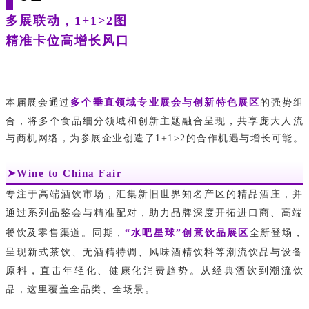
多展联动，1+1>2
图
精准卡位高增长风口
本届展会通过
多个垂直领域专业展会与创新特色展区
的强势组
合，
将多个食品细分领域和创新主题融合呈现，
共享庞大人流
与商机网络，为参展企业创造了1+1>2的合作机遇与增长可能。
➤
Wine to China Fair
专注于高端酒饮市场，汇集新旧世界知名产区的精品酒庄，并
通过系列品鉴会与精准配对，助力品牌深度开拓进口商、高端
餐饮及零售渠道。同期，
“水吧星球”创意饮品展区
全新登场，
呈现新式茶饮、无酒精特调、风味酒精饮料等潮流饮品与设备
原料，直击年轻化、健康化消费趋势。从经典酒饮到潮流饮
品，这里覆盖全品类、全场景。